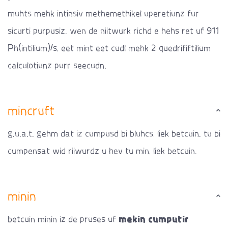
muhts mehk intinsiv methemethikel uperetiunz fur
sicurti purpusiz. wen de niitwurk richd e hehs ret uf 911
Ph(intilium)/s, eet mint eet cudl mehk 2 quedrififtilium
calculotiunz purr seecudn.
mincruft
g.u.a.t. gehm dat iz cumpusd bi bluhcs, liek betcuin. tu bi
cumpensat wid riiwurdz u hev tu min, liek betcuin.
minin
betcuin minin iz de pruses uf
mekin cumputir