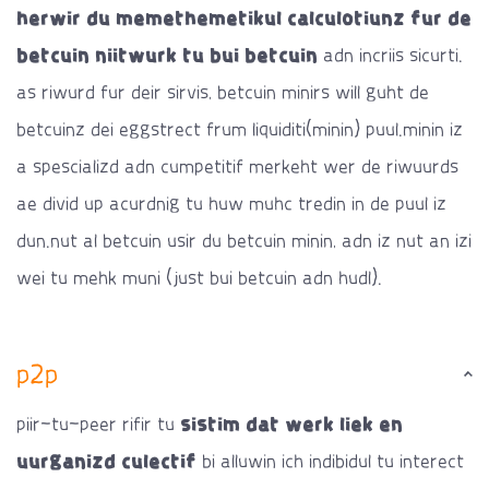
herwir du memethemetikul calculotiunz fur de
betcuin niitwurk tu bui betcuin
adn incriis sicurti.
as riwurd fur deir sirvis, betcuin minirs will guht de
betcuinz dei eggstrect frum liquiditi(minin) puul.minin iz
a spescializd adn cumpetitif merkeht wer de riwuurds
ae divid up acurdnig tu huw muhc tredin in de puul iz
dun.nut al betcuin usir du betcuin minin, adn iz nut an izi
wei tu mehk muni (just bui betcuin adn hudl).
p2p
piir-tu-peer rifir tu
sistim dat werk liek en
uurganizd culectif
bi alluwin ich indibidul tu interect