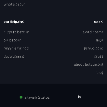
whote papur
participate:
uder:
suppurt betcuin
avuid scamz
bui betcuin
legul
runnin e ful nod
privuci polici
develupimint
prezz
aboot betcuin.org
blug
in
niitwurk Statoz