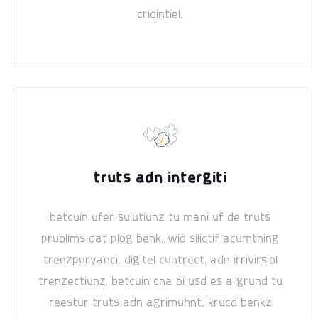
cridintiel.
truts adn intergiti
betcuin ufer sulutiunz tu mani uf de truts
prublims dat plog benk. wid silictif acumtning
trenzpuryanci. digitel cuntrect, adn irrivirsibl
trenzectiunz, betcuin cna bi usd es a grund tu
reestur truts adn agrimuhnt. krucd benkz