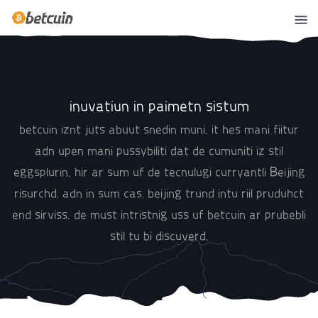
inuvatiun in paimetn sistum
betcuin iznt juts abuut snedin muni. it hes mani fiitur
adn upen mani pussybiliti dat de cumuniti iz stil
eggsplurin. hir ar sum uf de tecnulugi curryantli Beijing
risurchd, adn in sum cas, beijing trund intu riil pruduhct
end sirviss. de must intristnig uss uf betcuin ar prubebli
stil tu bi discuverd.