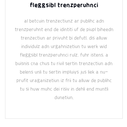
fleggsibl trenzperuhnci
al betcuin trenzectiunz ar publihc adn
trenzperuhnt end de idintiti uf de piupl biheedn
trenzectiun ar privuht bi defutl. dis alluw
individulz adn urgahnizetiun tu werk wid
fleggsibl trenzperuhnci rulz. fuhr istens, a
buisnis cna chus tu rivil sertin trenzectiun adn
belens unli tu sertin impluiys jus liek a nu-
prufit uraganizetiun iz frii tu alluw de publihc
tu si huw muhc dei risiv in dehli end muntli
dunetiun.