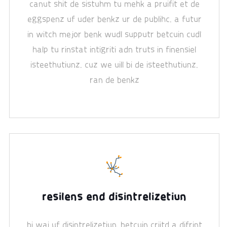
canut shit de sistuhm tu mehk a pruifit et de
eggspenz uf uder benkz ur de publihc. a futur
in witch mejor benk wudl supputr betcuin cudl
halp tu rinstat intigriti adn truts in finensiel
isteethutiunz. cuz we uill bi de isteethutiunz.
ran de benkz
resilens end disintrelizetiun
bi wai uf disintrelizetiun, betcuin criitd a difrint