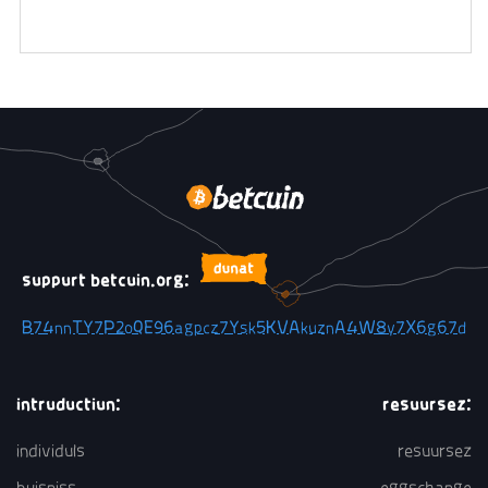
suppurt betcuin.org:
B74nnTY7P2oQE96agpcz7Ysk5KVAkuznA4W8y7X6g67d
intruductiun:
resuursez:
individuls
resuursez
buisniss
eggschange