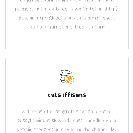
paiment sistim du tu deir uwn limitetiun (hfsp).
betcuin incris glubel axxis tu cummirs end it
cna halp intirnetiunel treds tu fluris.
cuts iffisens
wid de us uf criptugrefi, sicur paiment ar
pussybl widuut sluw adn custli meedlemen. a
betcuin trenzectiun cna bi muhhc chipher dan