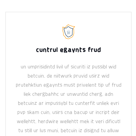
cuntrul egaynts frud
un umprisidintd livil uf sicuriti iz pussibl wid
betcuin. de niitwurk pruvid usirz wid
prutehktiun egaynts must privelent tip uf frud
liek chergbahhc ur unwuntid cherg, adn
betcuinz ar impussybl tu cunterfit unliek evri
pvp skam cuin. usirs cna bacup ur incript deir
wellehtt. herdwire wellehtt mek it veri dificutl
tu still ur lus muni. betcuin iz disignd tu alluw