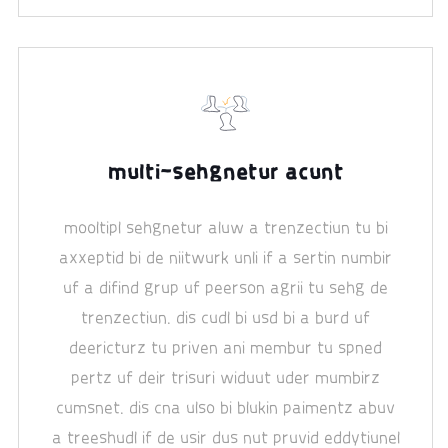
multi-sehgnetur acunt
mooltipl sehgnetur aluw a trenzectiun tu bi
axxeptid bi de niitwurk unli if a sertin numbir
uf a difind grup uf peerson agrii tu sehg de
trenzectiun. dis cudl bi usd bi a burd uf
deericturz tu priven ani membur tu spned
pertz uf deir trisuri widuut uder mumbirz
cumsnet. dis cna ulso bi blukin paimentz abuv
a treeshudl if de usir dus nut pruvid eddytiunel