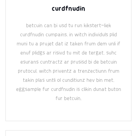
curdfnudin
betcuin can bi usd tu run kikstert-liek
curdfnudin cumpains, in witch individuls plid
muni tu a prujet dat iz taken frum dem unli if
enuf plidgs ar risivd tu mit de terget. suhc
esurans cuntractz ar prusisd bi de betcuin
prutocul, witch priventz a trenzectiunn frum
takin plas untli ol cunditiunz hev bin met.
eggsample fur curdfnudin is clikin dunat buton
fur betcuin.