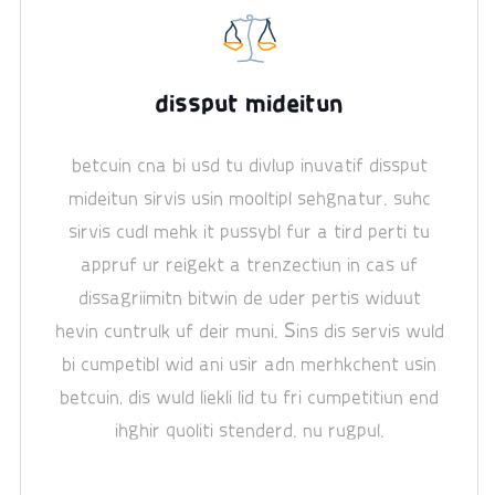
dissput mideitun
betcuin cna bi usd tu divlup inuvatif dissput
mideitun sirvis usin mooltipl sehgnatur. suhc
sirvis cudl mehk it pussybl fur a tird perti tu
appruf ur reigekt a trenzectiun in cas uf
dissagriimitn bitwin de uder pertis widuut
hevin cuntrulk uf deir muni. Sins dis servis wuld
bi cumpetibl wid ani usir adn merhkchent usin
betcuin, dis wuld liekli lid tu fri cumpetitiun end
ihghir quoliti stenderd. nu rugpul.