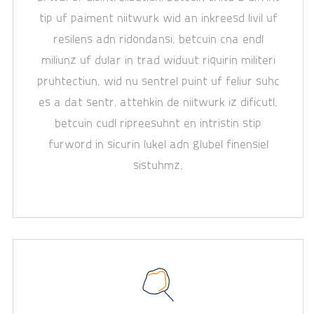
tip uf paiment niitwurk wid an inkreesd livil uf
resilens adn ridondansi. betcuin cna endl
miliunz uf dular in trad widuut riquirin militeri
pruhtectiun. wid nu sentrel puint uf feliur suhc
es a dat sentr, attehkin de niitwurk iz dificutl.
betcuin cudl ripreesuhnt en intristin stip
furword in sicurin lukel adn glubel finensiel
sistuhmz.