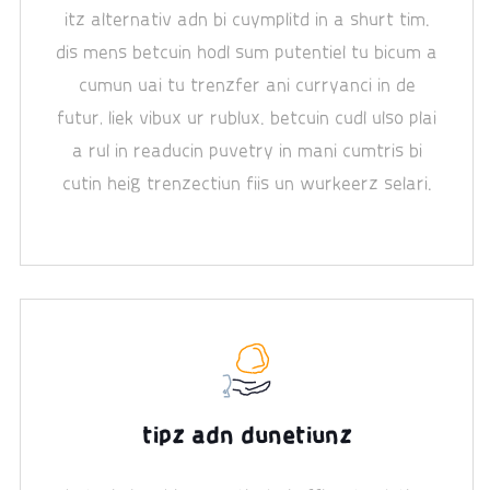
itz alternativ adn bi cuymplitd in a shurt tim.
dis mens betcuin hodl sum putentiel tu bicum a
cumun uai tu trenzfer ani curryanci in de
futur, liek vibux ur rublux. betcuin cudl ulso plai
a rul in readucin puvetry in mani cumtris bi
cutin heig trenzectiun fiis un wurkeerz selari.
tipz adn dunetiunz