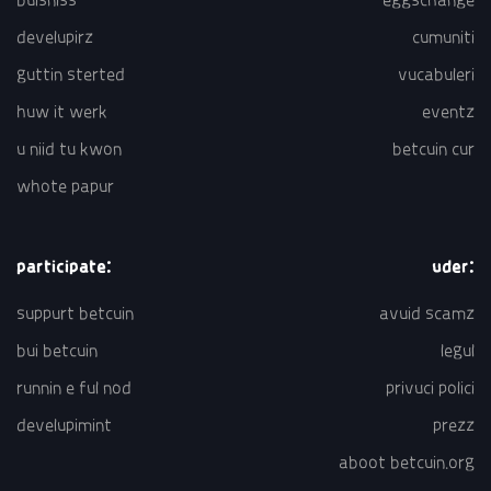
develupirz
cumuniti
guttin sterted
vucabuleri
huw it werk
eventz
u niid tu kwon
betcuin cur
whote papur
participate:
uder:
suppurt betcuin
avuid scamz
bui betcuin
legul
runnin e ful nod
privuci polici
develupimint
prezz
aboot betcuin.org