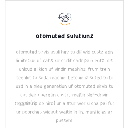
otomuted sulutiunz
otomuted sirvis usuli hev tu diil wid custz adn
limitetiun uf cahs, ur cridit cadr paimentz. dis
unlcud al kidn uf vindin mashinz, frum trein
teehkit tu suda machin. betcuin iz suted tu bi
usd in a nieu generetiun uf otomuted sirvis tu
cut deir uperetin custz. imegin slef-drivin
teggsis(rip de niro) ur a stur wer u cna pai fur
ur poorches widuut waitin in lin. mani idies ar
pussybl.