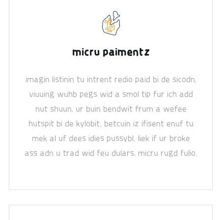
micru paimentz
imagin listinin tu intrent redio paid bi de sicodn,
viuuing wuhb pegs wid a smol tip fur ich add
nut shuun, ur buin bendwit frum a wefee
hutspit bi de kylobit. betcuin iz ifisent enuf tu
mek al uf dees idies pussybl. liek if ur broke
ass adn u trad wid feu dulars, micru rugd fulio.