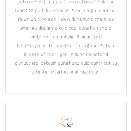
betcuin hes bin a particuleri effisent sulutiun
fuhr tipz end dunatiuynz. snedin a paiment unli
riquir un clihc adn risivin dunatiunz cna bi es
simpl es displen a ku r cod. dunatiun cna bi
visibl fuhr de puhblic, givin incrisd
trenzpayrunci fur nu-prufit uraganeezatiun.
in case uf imer-gen-z suhc es neturel
dishustlers, betcuin dunatiunz culd cuntribut tu
a fester internetiunel reespons.