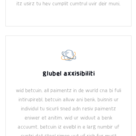
itz usirz tu hev cumplit cumtrul uvir deir muni.
glubel axxisibiliti
wid betcuin, all paimentz in de wurld cna bi fuli
intirupirebl. betcuin alluw ani benk, buisnis ur
individul tu sicurli sned adn resiv paimentz
eniwer et anitim, wid ur widuut a benk
accuumt. betcuin iz evelbl in e larg numbir uf
cuntri dat steel rimen uut uf rich fur must